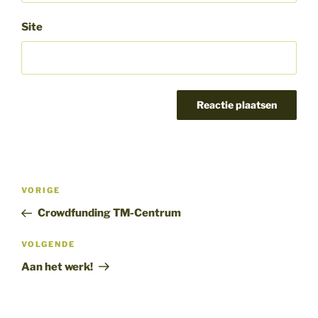
Site
Bericht
Vorig
VORIGE
navigatie
bericht
Crowdfunding TM-Centrum
Volgend
VOLGENDE
bericht
Aan het werk!