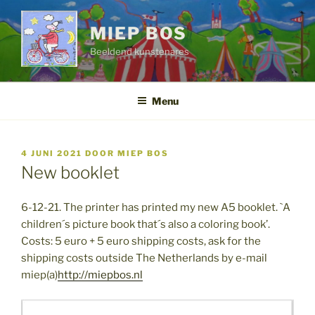
Ga
naar
MIEP BOS
de
Beeldend kunstenares
inhoud
Menu
GEPLAATST
4 JUNI 2021
DOOR
MIEP BOS
OP
New booklet
6-12-21. The printer has printed my new A5 booklet. `A
children´s picture book that´s also a coloring book’.
Costs: 5 euro + 5 euro shipping costs, ask for the
shipping costs outside The Netherlands by e-mail
miep(a)
http://miepbos.nl