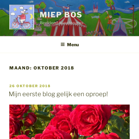
Ga
naar
MIEP BOS
de
Beeldend kunstenares
inhoud
Menu
MAAND:
OKTOBER 2018
GEPLAATST
26 OKTOBER 2018
OP
Mijn eerste blog gelijk een oproep!