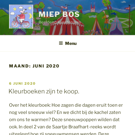
Ga
naar
MIEP BOS
de
Beeldend kunstenares
inhoud
Menu
MAAND:
JUNI 2020
GEPLAATST
6 JUNI 2020
OP
Kleurboeken zijn te koop.
Over het kleurboek: Hoe zagen die dagen eruit toen er
nog veel sneeuw viel? En we dicht bij de kachel zaten
om ons te warmen? Deze sneeuwpoppen wilden dat
ook. In deel 2 van de Saartje Braafhart-reeks wordt
uitgelegd hoe zij sneeuwmensen werden. Deze