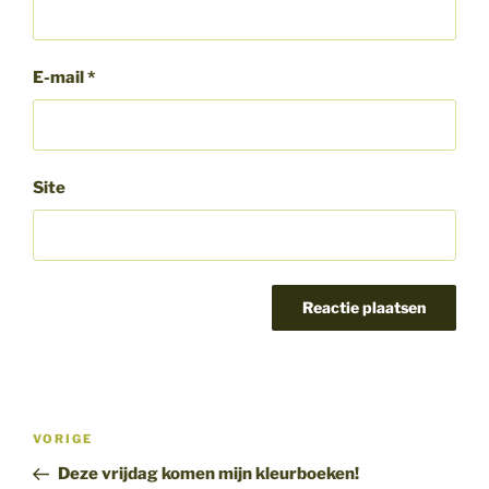
E-mail
*
Site
Bericht
Vorig
VORIGE
navigatie
bericht
Deze vrijdag komen mijn kleurboeken!