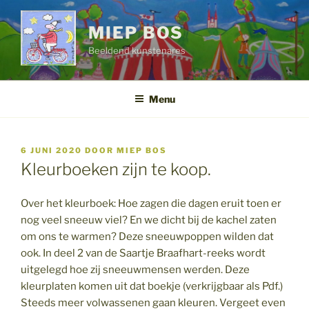
Ga
naar
MIEP BOS
de
Beeldend kunstenares
inhoud
Menu
GEPLAATST
6 JUNI 2020
DOOR
MIEP BOS
OP
Kleurboeken zijn te koop.
Over het kleurboek: Hoe zagen die dagen eruit toen er
nog veel sneeuw viel? En we dicht bij de kachel zaten
om ons te warmen? Deze sneeuwpoppen wilden dat
ook. In deel 2 van de Saartje Braafhart-reeks wordt
uitgelegd hoe zij sneeuwmensen werden. Deze
kleurplaten komen uit dat boekje (verkrijgbaar als Pdf.)
Steeds meer volwassenen gaan kleuren. Vergeet even