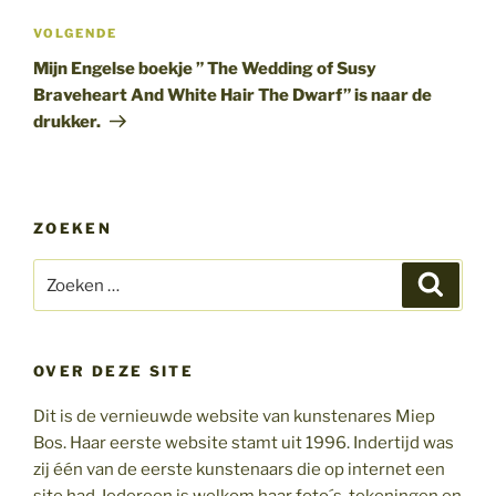
Volgend
VOLGENDE
bericht
Mijn Engelse boekje ” The Wedding of Susy
Braveheart And White Hair The Dwarf” is naar de
drukker.
ZOEKEN
Zoeken
Zoeke
naar:
OVER DEZE SITE
Dit is de vernieuwde website van kunstenares Miep
Bos. Haar eerste website stamt uit 1996. Indertijd was
zij één van de eerste kunstenaars die op internet een
site had. Iedereen is welkom haar foto´s, tekeningen en