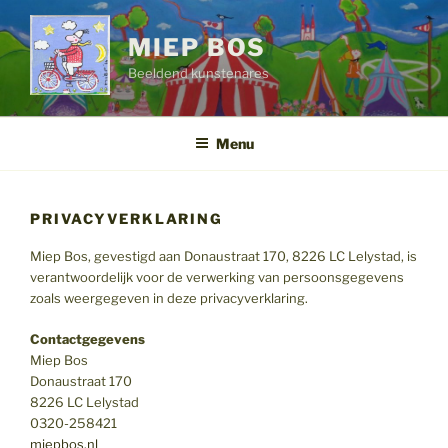
Ga
naar
MIEP BOS
de
Beeldend kunstenares
inhoud
Menu
PRIVACYVERKLARING
Miep Bos, gevestigd aan Donaustraat 170, 8226 LC Lelystad, is
verantwoordelijk voor de verwerking van persoonsgegevens
zoals weergegeven in deze privacyverklaring.
Contactgegevens
Miep Bos
Donaustraat 170
8226 LC Lelystad
0320-258421
miepbos.nl