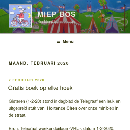
Ga
naar
MIEP BOS
de
Beeldend kunstenares
inhoud
Menu
MAAND:
FEBRUARI 2020
GEPLAATST
2 FEBRUARI 2020
OP
Gratis boek op elke hoek
Gisteren (1-2-20) stond in dagblad de Telegraaf een leuk en
uitgebreid stuk van
Hortence Chen
over onze minibieb in
de straat.
Bron: Telegraaf weekendbijlage -VRIJ-, datum 1-2-2020: