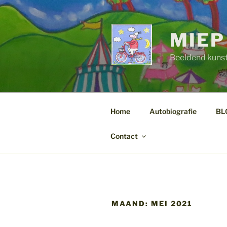
Ga
naar
de
MIEP
inhoud
Beeldend kuns
Home
Autobiografie
BL
Contact
MAAND:
MEI 2021