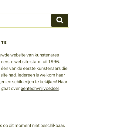
Zoeken
ITE
ieuwde website van kunstenares
 eerste website stamt uit 1996.
ij één van de eerste kunstenaars die
 site had. Iedereen is welkom haar
gen en schilderijen te bekijken! Haar
 gaat over
gentechvrij voedsel
.
is op dit moment niet beschikbaar.