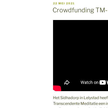
GEPLAATST
22 MEI 2021
OP
Crowdfunding TM
Het Sidhadorp in Lelystad heef
Transcendente Meditatie een i