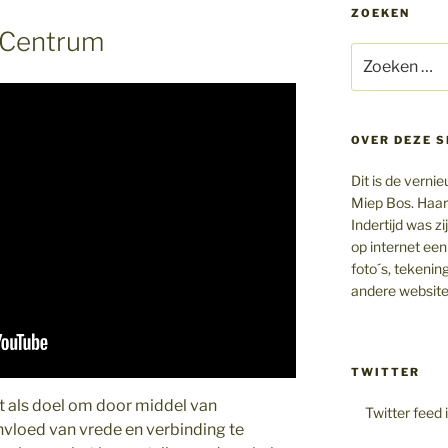
ZOEKEN
-Centrum
Zoeken
naar:
OVER DEZE S
Dit is de vern
Miep Bos. Haar
Indertijd was z
op internet een
foto´s, tekenin
andere website
TWITTER
t als doel om door middel van
Twitter feed 
nvloed van vrede en verbinding te