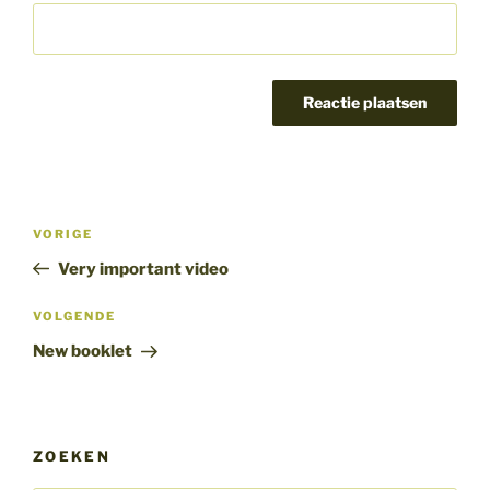
Bericht
Vorig
VORIGE
navigatie
bericht
Very important video
Volgend
VOLGENDE
bericht
New booklet
ZOEKEN