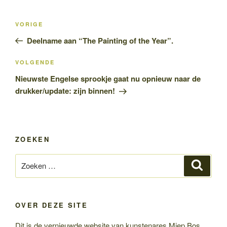
Bericht
Vorig
VORIGE
navigatie
bericht
Deelname aan “The Painting of the Year”.
Volgend
VOLGENDE
bericht
Nieuwste Engelse sprookje gaat nu opnieuw naar de
drukker/update: zijn binnen!
ZOEKEN
Zoeken
Zoeke
naar:
OVER DEZE SITE
Dit is de vernieuwde website van kunstenares Miep Bos.