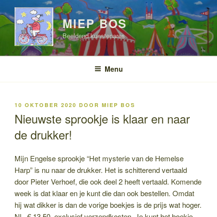
Ga
naar
MIEP BOS
de
Beeldend kunstenares
inhoud
Menu
GEPLAATST
10 OKTOBER 2020
DOOR
MIEP BOS
OP
Nieuwste sprookje is klaar en naar
de drukker!
Mijn Engelse sprookje “Het mysterie van de Hemelse
Harp” is nu naar de drukker. Het is schitterend vertaald
door Pieter Verhoef, die ook deel 2 heeft vertaald. Komende
week is dat klaar en je kunt die dan ook bestellen. Omdat
hij wat dikker is dan de vorige boekjes is de prijs wat hoger.
Nl. € 13,50. exclusief verzendkosten. Je kunt het boekje