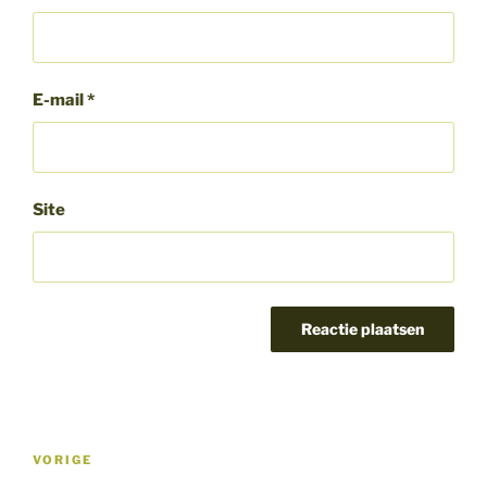
E-mail
*
Site
Bericht
Vorig
VORIGE
navigatie