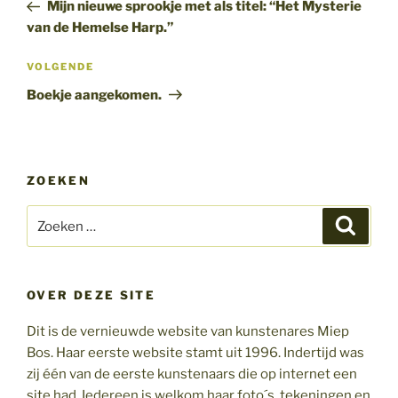
bericht
Mijn nieuwe sprookje met als titel: “Het Mysterie
van de Hemelse Harp.”
Volgend
VOLGENDE
bericht
Boekje aangekomen.
ZOEKEN
Zoeken
Zoeke
naar:
OVER DEZE SITE
Dit is de vernieuwde website van kunstenares Miep
Bos. Haar eerste website stamt uit 1996. Indertijd was
zij één van de eerste kunstenaars die op internet een
site had. Iedereen is welkom haar foto´s, tekeningen en