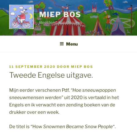
Ga
naar
MIEP BOS
de
Beeldend kunstenares
inhoud
Menu
GEPLAATST
11 SEPTEMBER 2020
DOOR
MIEP BOS
OP
Tweede Engelse uitgave.
Mijn eerder verschenen Pdf.
“Hoe sneeuwpoppen
sneeuwmensen werden
” uit 2020 is vertaald in het
Engels en ik verwacht een zending boeken van de
drukker over een week.
De titel is “How
Snowmen Became Snow People
“.