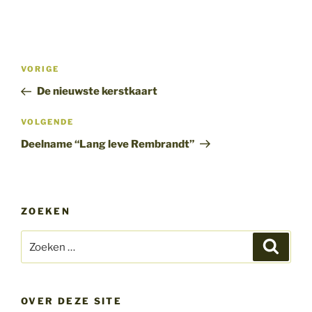
Bericht
Vorig
VORIGE
navigatie
bericht
De nieuwste kerstkaart
Volgend
VOLGENDE
bericht
Deelname “Lang leve Rembrandt”
ZOEKEN
Zoeken
Zoeke
naar:
OVER DEZE SITE