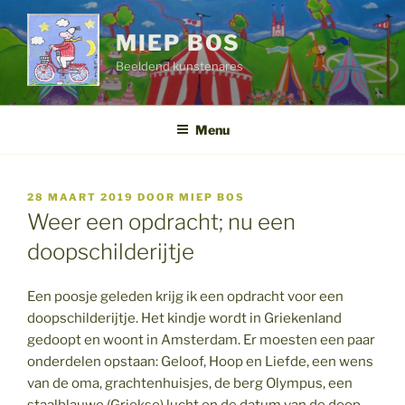
Ga
naar
MIEP BOS
de
Beeldend kunstenares
inhoud
Menu
GEPLAATST
28 MAART 2019
DOOR
MIEP BOS
OP
Weer een opdracht; nu een
doopschilderijtje
Een poosje geleden krijg ik een opdracht voor een
doopschilderijtje. Het kindje wordt in Griekenland
gedoopt en woont in Amsterdam. Er moesten een paar
onderdelen opstaan: Geloof, Hoop en Liefde, een wens
van de oma, grachtenhuisjes, de berg Olympus, een