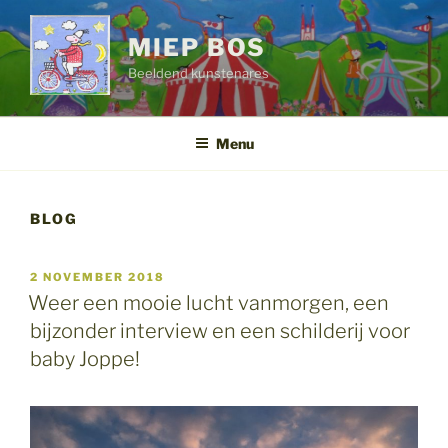
Ga
naar
MIEP BOS
de
Beeldend kunstenares
inhoud
Menu
BLOG
GEPLAATST
2 NOVEMBER 2018
OP
Weer een mooie lucht vanmorgen, een
bijzonder interview en een schilderij voor
baby Joppe!