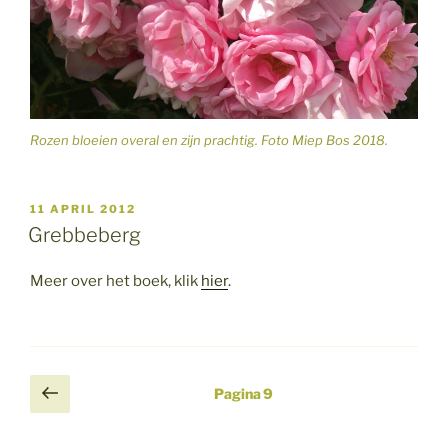
Rozen bloeien overal en zijn prachtig. Foto Miep Bos 2018.
GEPLAATST
11 APRIL 2012
OP
Grebbeberg
Meer over het boek, klik
hier
.
Berichten
Vorige
Pagina
9
pagina
paginering