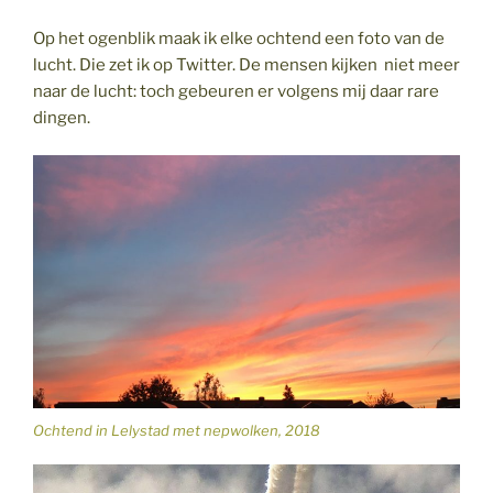
een
bijzonder
Op het ogenblik maak ik elke ochtend een foto van de
interview
lucht. Die zet ik op Twitter. De mensen kijken niet meer
en
naar de lucht: toch gebeuren er volgens mij daar rare
een
dingen.
schilderij
voor
baby
Joppe!”
Ochtend in Lelystad met nepwolken, 2018