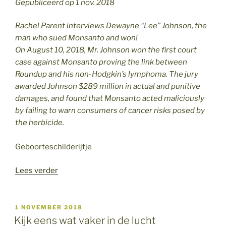
Gepubliceerd op 1 nov. 2018
Rachel Parent interviews Dewayne “Lee” Johnson, the
man who sued Monsanto and won!
On August 10, 2018, Mr. Johnson won the first court
case against Monsanto proving the link between
Roundup and his non-Hodgkin’s lymphoma. The jury
awarded Johnson $289 million in actual and punitive
damages, and found that Monsanto acted maliciously
by failing to warn consumers of cancer risks posed by
the herbicide.
Geboorteschilderijtje
“Weer
Lees verder
een
mooie
lucht
GEPLAATST
1 NOVEMBER 2018
OP
vanmorgen,
Kijk eens wat vaker in de lucht