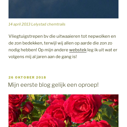
14 april 2013 Lelystad chemtrails
Vliegtuigstrepen bv die uitwaaieren tot nepwolken en
de zon bedekken, terwijl wij allen op aarde die zon zo
nodig hebben! Op mijn andere
webstek
leg ik uit wat er
volgens mij al jaren aan de gang is!
GEPLAATST
26 OKTOBER 2018
OP
Mijn eerste blog gelijk een oproep!