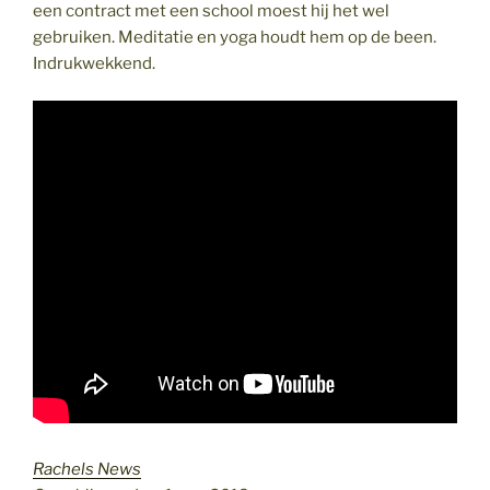
een contract met een school moest hij het wel
gebruiken. Meditatie en yoga houdt hem op de been.
Indrukwekkend.
Rachels News