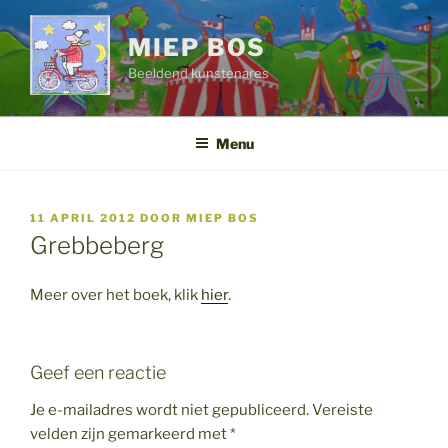
Ga
naar
MIEP BOS
de
Beeldend kunstenares
inhoud
Menu
GEPLAATST
11 APRIL 2012
DOOR
MIEP BOS
OP
Grebbeberg
Meer over het boek, klik
hier
.
Geef een reactie
Je e-mailadres wordt niet gepubliceerd.
Vereiste
velden zijn gemarkeerd met
*