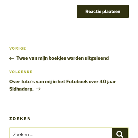
Bericht
Vorig
VORIGE
navigatie
bericht
Twee van mijn boekjes worden uitgeleend
Volgend
VOLGENDE
bericht
Over foto´s van mij in het Fotoboek over 40 jaar
Sidhadorp.
ZOEKEN
Zoeken
Zoeke