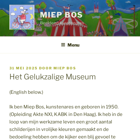
Ga
naar
MIEP BOS
de
Beeldend kunstenares
inhoud
Menu
GEPLAATST
31 MEI 2025
DOOR
MIEP BOS
OP
Het Gelukzalige Museum
(English below.)
Ik ben Miep Bos, kunstenares en geboren in 1950.
(Opleiding Akte NXI, KABK in Den Haag). Ik heb in de
loop van mijn werkzame leven een groot aantal
schilderijen in vrolijke kleuren gemaakt en de
bedoeling hebben om de kijker een blij gevoel te