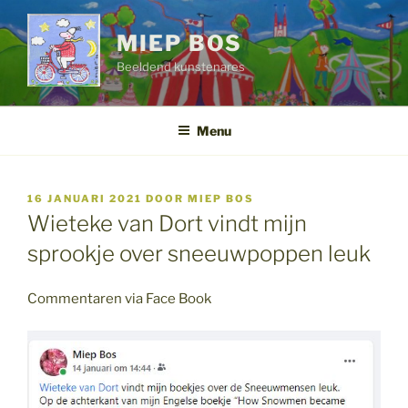
Ga
naar
MIEP BOS
de
Beeldend kunstenares
inhoud
Menu
GEPLAATST
16 JANUARI 2021
DOOR
MIEP BOS
OP
Wieteke van Dort vindt mijn
sprookje over sneeuwpoppen leuk
Commentaren via Face Book