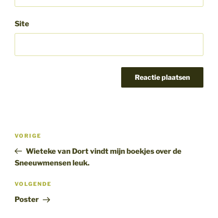
Site
Bericht
Vorig
VORIGE
navigatie
bericht
Wieteke van Dort vindt mijn boekjes over de
Sneeuwmensen leuk.
Volgend
VOLGENDE
bericht
Poster