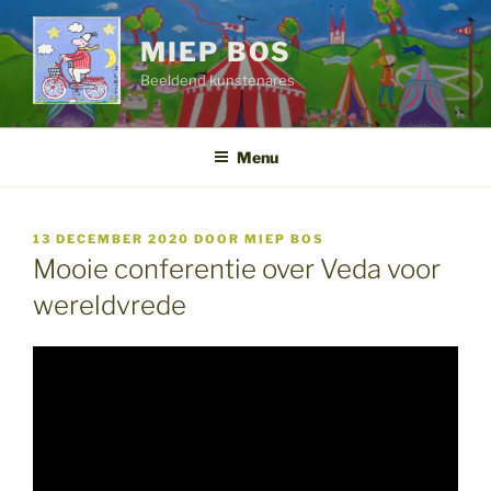
Ga
naar
MIEP BOS
de
Beeldend kunstenares
inhoud
Menu
GEPLAATST
13 DECEMBER 2020
DOOR
MIEP BOS
OP
Mooie conferentie over Veda voor
wereldvrede