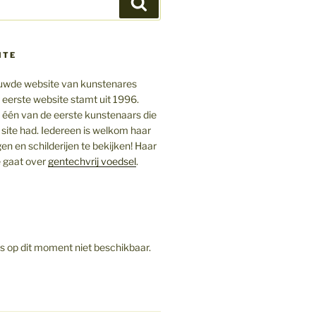
Zoeken
ITE
ieuwde website van kunstenares
 eerste website stamt uit 1996.
ij één van de eerste kunstenaars die
 site had. Iedereen is welkom haar
gen en schilderijen te bekijken! Haar
 gaat over
gentechvrij voedsel
.
is op dit moment niet beschikbaar.