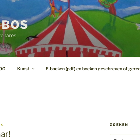
 BOS
tenares
OG
Kunst
E-boeken (pdf) en boeken geschreven of gere
ZOEKEN
OS
ar!
Zoeken