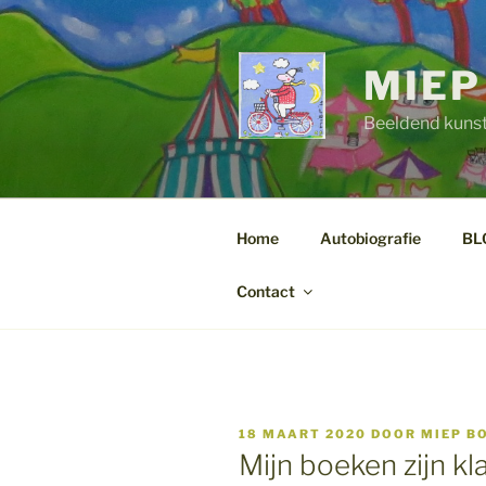
Ga
naar
de
MIEP
inhoud
Beeldend kuns
Home
Autobiografie
BL
Contact
GEPLAATST
18 MAART 2020
DOOR
MIEP B
OP
Mijn boeken zijn kla