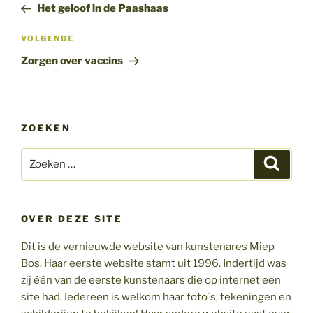
bericht
Het geloof in de Paashaas
Volgend
VOLGENDE
bericht
Zorgen over vaccins
ZOEKEN
Zoeken
Zoeke
naar:
OVER DEZE SITE
Dit is de vernieuwde website van kunstenares Miep
Bos. Haar eerste website stamt uit 1996. Indertijd was
zij één van de eerste kunstenaars die op internet een
site had. Iedereen is welkom haar foto´s, tekeningen en