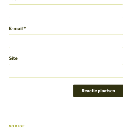
E-mail
*
Site
Bericht
Vorig
VORIGE
navigatie