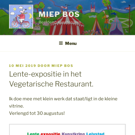
Ga
naar
MIEP BOS
de
Beeldend kunstenares
inhoud
Menu
GEPLAATST
10 MEI 2019
DOOR
MIEP BOS
OP
Lente-expositie in het
Vegetarische Restaurant.
Ik doe mee met klein werk dat staat/ligt in de kleine
vitrine.
Verlengd tot 30 augustus!