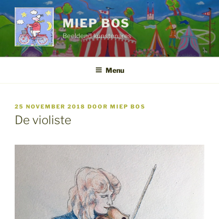
Ga
naar
MIEP BOS
de
Beeldend kunstenares
inhoud
Menu
GEPLAATST
25 NOVEMBER 2018
DOOR
MIEP BOS
OP
De violiste