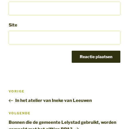
Site
Bericht
Vorig
VORIGE
navigatie
bericht
In het atelier van Ineke van Leeuwen
Volgend
VOLGENDE
bericht
Bonnen die de gemeente Lelystad gebruikt, worden