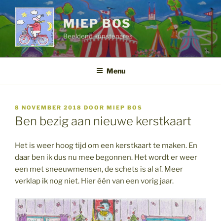
Ga
naar
MIEP BOS
de
Beeldend kunstenares
inhoud
Menu
GEPLAATST
8 NOVEMBER 2018
DOOR
MIEP BOS
OP
Ben bezig aan nieuwe kerstkaart
Het is weer hoog tijd om een kerstkaart te maken. En
daar ben ik dus nu mee begonnen. Het wordt er weer
een met sneeuwmensen, de schets is al af. Meer
verklap ik nog niet. Hier één van een vorig jaar.