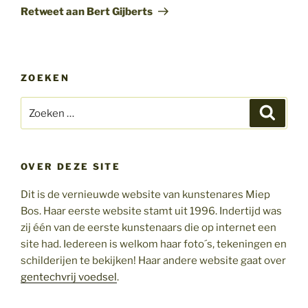
bericht
Retweet aan Bert Gijberts
ZOEKEN
Zoeken
Zoeke
naar:
OVER DEZE SITE
Dit is de vernieuwde website van kunstenares Miep
Bos. Haar eerste website stamt uit 1996. Indertijd was
zij één van de eerste kunstenaars die op internet een
site had. Iedereen is welkom haar foto´s, tekeningen en
schilderijen te bekijken! Haar andere website gaat over
gentechvrij voedsel
.