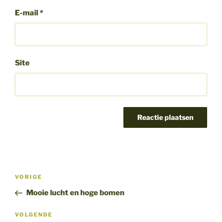
E-mail
*
Site
Bericht
Vorig
VORIGE
navigatie
bericht
Mooie lucht en hoge bomen
Volgend
VOLGENDE