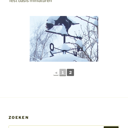
Test basis miniaturen
◄
1
2
ZOEKEN