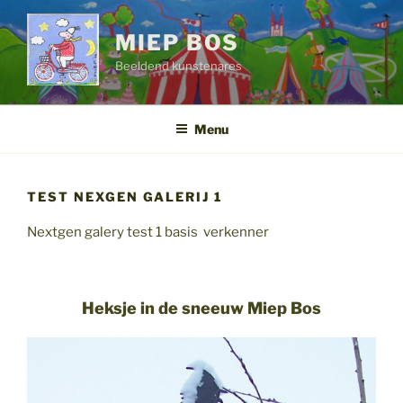
Ga
naar
MIEP BOS
de
Beeldend kunstenares
inhoud
Menu
TEST NEXGEN GALERIJ 1
Nextgen galery test 1 basis verkenner
Heksje in de sneeuw Miep Bos