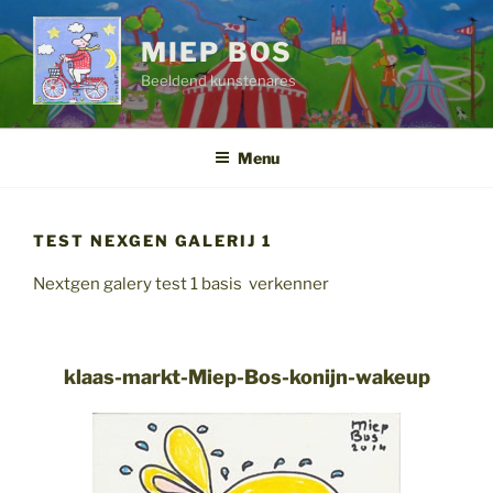
Ga
naar
MIEP BOS
de
Beeldend kunstenares
inhoud
Menu
TEST NEXGEN GALERIJ 1
Nextgen galery test 1 basis verkenner
klaas-markt-Miep-Bos-konijn-wakeup