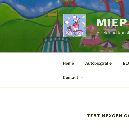
Ga
naar
de
MIEP
inhoud
Beeldend kuns
Home
Autobiografie
BL
Contact
TEST NEXGEN GA