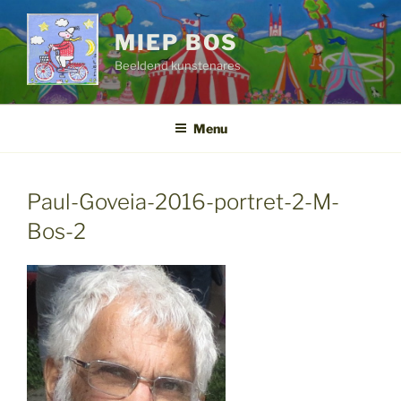
Ga
naar
MIEP BOS
de
Beeldend kunstenares
inhoud
Menu
Paul-Goveia-2016-portret-2-M-
Bos-2