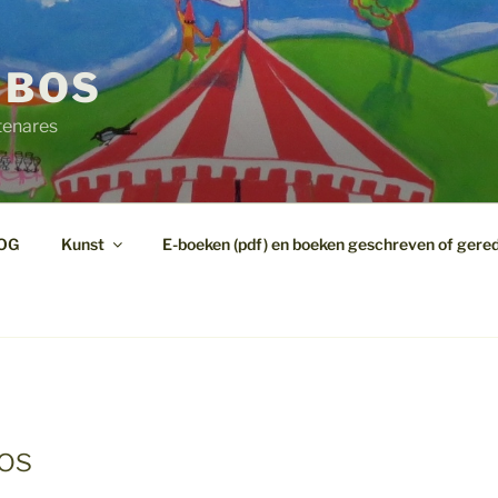
 BOS
tenares
OG
Kunst
E-boeken (pdf) en boeken geschreven of gere
os