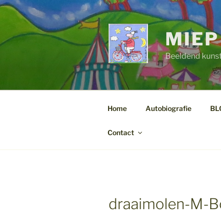
Ga
naar
de
MIEP
inhoud
Beeldend kuns
Home
Autobiografie
BL
Contact
draaimolen-M-B