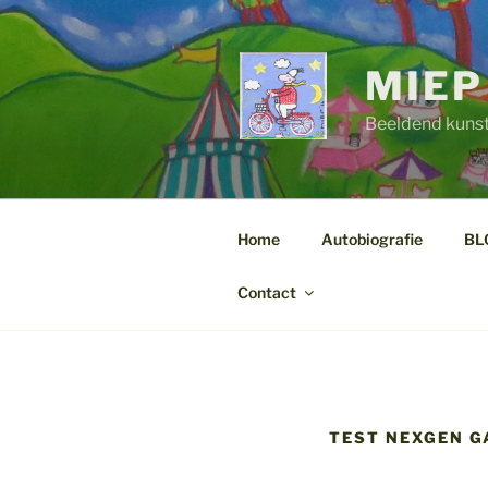
Ga
naar
de
MIEP
inhoud
Beeldend kuns
Home
Autobiografie
BL
Contact
TEST NEXGEN GA