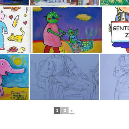
1
2
►