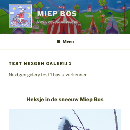
Ga
naar
MIEP BOS
de
Beeldend kunstenares
inhoud
Menu
TEST NEXGEN GALERIJ 1
Nextgen galery test 1 basis verkenner
Heksje in de sneeuw Miep Bos