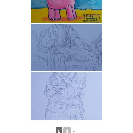
1
2
►