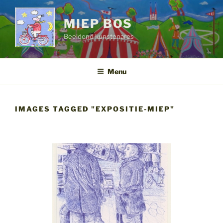
Ga
naar
MIEP BOS
de
Beeldend kunstenares
inhoud
Menu
IMAGES TAGGED "EXPOSITIE-MIEP"