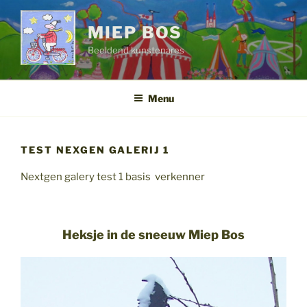
Ga
naar
MIEP BOS
de
Beeldend kunstenares
inhoud
Menu
TEST NEXGEN GALERIJ 1
Nextgen galery test 1 basis verkenner
Heksje in de sneeuw Miep Bos