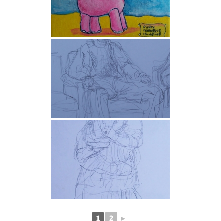
1
2
►