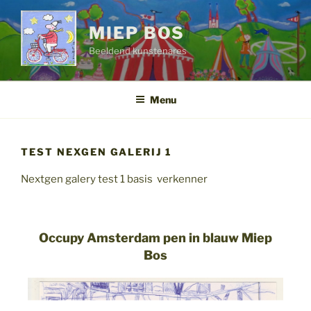
Ga
naar
MIEP BOS
de
Beeldend kunstenares
inhoud
Menu
TEST NEXGEN GALERIJ 1
Nextgen galery test 1 basis verkenner
Occupy Amsterdam pen in blauw Miep
Bos