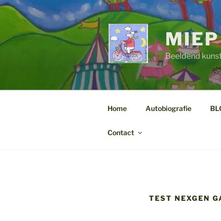
Ga
naar
de
MIEP
inhoud
Beeldend kuns
Home
Autobiografie
BL
Contact
TEST NEXGEN GA