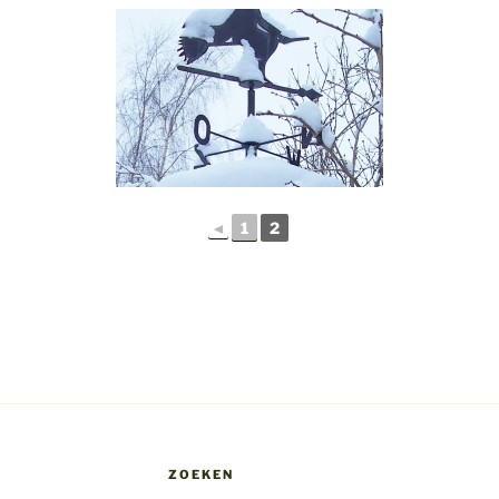
◄
1
2
ZOEKEN