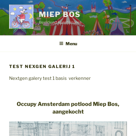
Ga
naar
MIEP BOS
de
Beeldend kunstenares
inhoud
Menu
TEST NEXGEN GALERIJ 1
Nextgen galery test 1 basis verkenner
Occupy Amsterdam potlood Miep Bos,
aangekocht