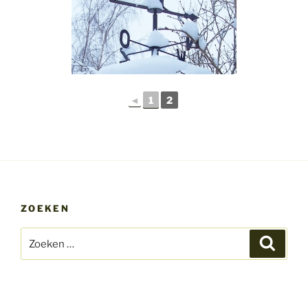
◄
1
2
ZOEKEN
Zoeken
Zoeke
naar: