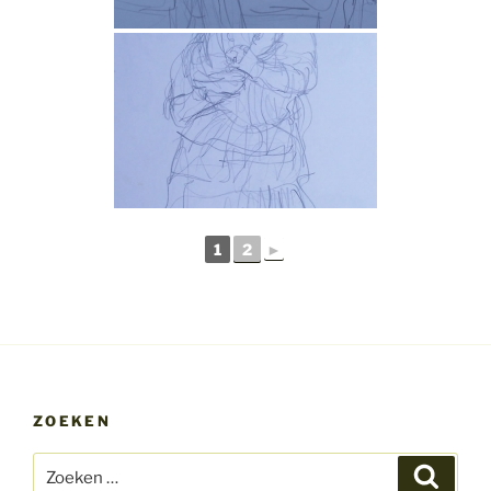
1
2
►
ZOEKEN
Zoeken
Zoeke
naar: