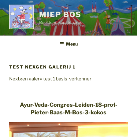
Ga
naar
MIEP BOS
de
Beeldend kunstenares
inhoud
Menu
TEST NEXGEN GALERIJ 1
Nextgen galery test 1 basis verkenner
Ayur-Veda-Congres-Leiden-18-prof-
Pieter-Baas-M-Bos-3-kokos