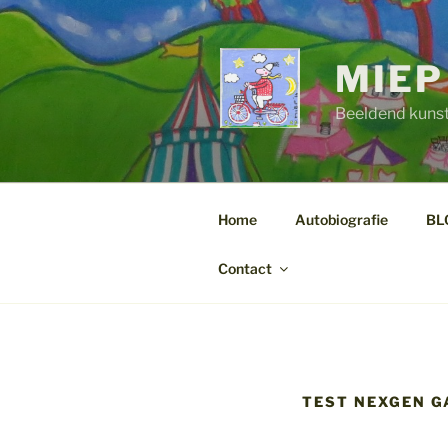
Ga
naar
de
MIEP
inhoud
Beeldend kuns
Home
Autobiografie
BL
Contact
TEST NEXGEN GA