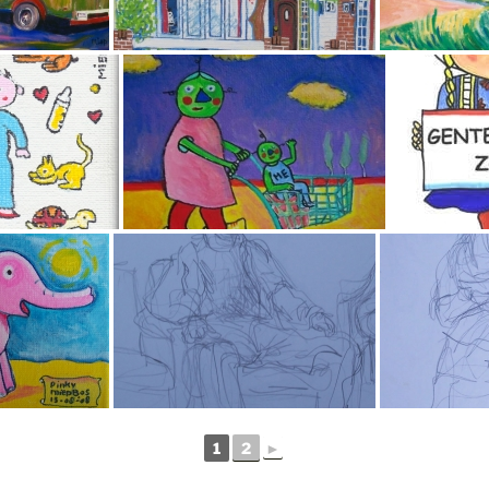
1
2
►