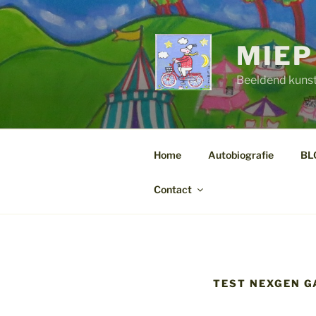
Ga
naar
de
MIEP
inhoud
Beeldend kuns
Home
Autobiografie
BL
Contact
TEST NEXGEN GA