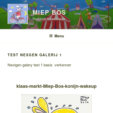
Ga
naar
MIEP BOS
de
Beeldend kunstenares
inhoud
Menu
TEST NEXGEN GALERIJ 1
Nextgen galery test 1 basis verkenner
klaas-markt-Miep-Bos-konijn-wakeup