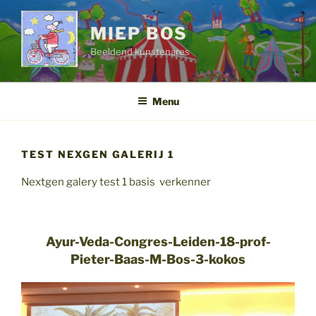
Ga
naar
MIEP BOS
de
Beeldend kunstenares
inhoud
Menu
TEST NEXGEN GALERIJ 1
Nextgen galery test 1 basis verkenner
Ayur-Veda-Congres-Leiden-18-prof-
Pieter-Baas-M-Bos-3-kokos