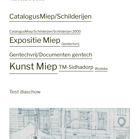
CatalogusMiep/Schilderijen
CatalogusMiep/Schilderijen/Schilderijen 2000
Expositie Miep
Gentechvrij
Gentechvrij/Documenten gentech
Kunst Miep
TM-Sidhadorp
Wieteke
Test diaschow