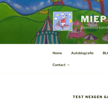
Ga
naar
de
MIEP
inhoud
Beeldend kuns
Home
Autobiografie
BL
Contact
TEST NEXGEN GA