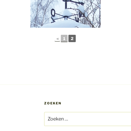
◄
1
2
ZOEKEN
Zoeken
naar: