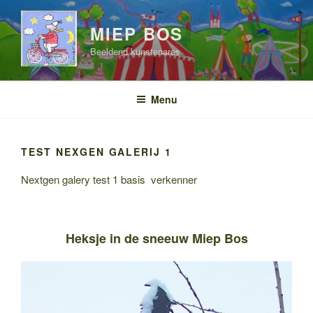
Ga
naar
MIEP BOS
de
Beeldend kunstenares
inhoud
Menu
TEST NEXGEN GALERIJ 1
Nextgen galery test 1 basis verkenner
Heksje in de sneeuw Miep Bos