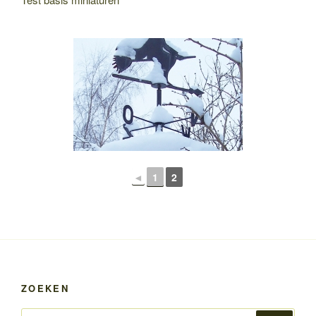
◄
1
2
ZOEKEN