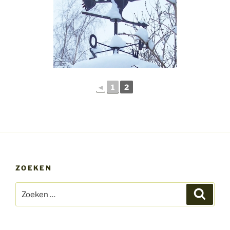
◄
1
2
ZOEKEN
Zoeken
Zoeke
naar: