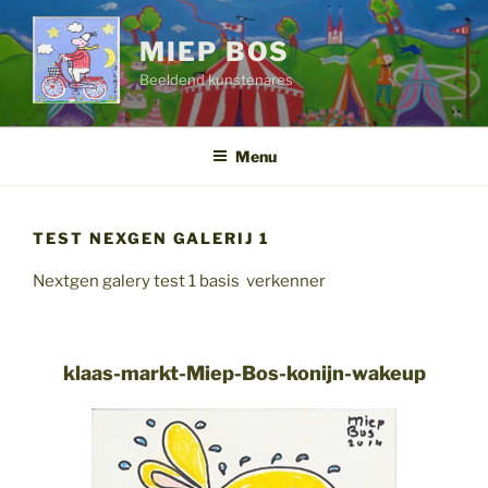
Ga
naar
MIEP BOS
de
Beeldend kunstenares
inhoud
Menu
TEST NEXGEN GALERIJ 1
Nextgen galery test 1 basis verkenner
klaas-markt-Miep-Bos-konijn-wakeup