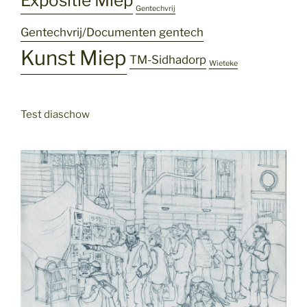
Expositie Miep
Gentechvrij
Gentechvrij/Documenten gentech
Kunst Miep
TM-Sidhadorp
Wieteke
Test diaschow