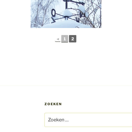
◄
1
2
ZOEKEN
Zoeken
naar: