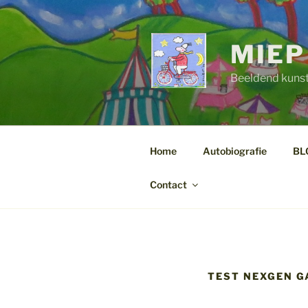
Ga
naar
de
MIEP
inhoud
Beeldend kuns
Home
Autobiografie
BL
Contact
TEST NEXGEN GA